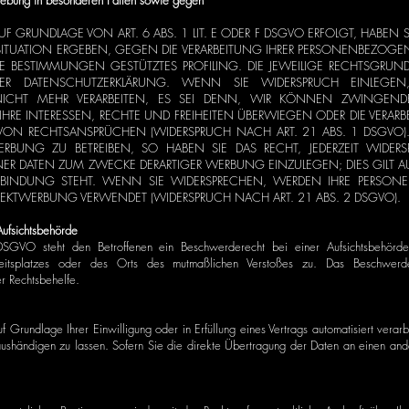
hebung in besonderen Fällen sowie gegen
 GRUNDLAGE VON ART. 6 ABS. 1 LIT. E ODER F DSGVO ERFOLGT, HABEN S
 SITUATION ERGEBEN, GEGEN DIE VERARBEITUNG IHRER PERSONENBEZOG
ESE BESTIMMUNGEN GESTÜTZTES PROFILING. DIE JEWEILIGE RECHTSGRUN
SER DATENSCHUTZERKLÄRUNG. WENN SIE WIDERSPRUCH EINLEGE
ICHT MEHR VERARBEITEN, ES SEI DENN, WIR KÖNNEN ZWINGEND
IHRE INTERESSEN, RECHTE UND FREIHEITEN ÜBERWIEGEN ODER DIE VERA
VON RECHTSANSPRÜCHEN (WIDERSPRUCH NACH ART. 21 ABS. 1 DSGVO
WERBUNG ZU BETREIBEN, SO HABEN SIE DAS RECHT, JEDERZEIT WIDER
R DATEN ZUM ZWECKE DERARTIGER WERBUNG EINZULEGEN; DIES GILT AUC
RBINDUNG STEHT. WENN SIE WIDERSPRECHEN, WERDEN IHRE PERSO
EKTWERBUNG VERWENDET (WIDERSPRUCH NACH ART. 21 ABS. 2 DSGVO).
ufsichtsbehörde
SGVO steht den Betroffenen ein Beschwerderecht bei einer Aufsichtsbehörde,
rbeitsplatzes oder des Orts des mutmaßlichen Verstoßes zu. Das Beschwerde
er Rechtsbehelfe.
 Grundlage Ihrer Einwilligung oder in Erfüllung eines Vertrags automatisiert verarb
shändigen zu lassen. Sofern Sie die direkte Übertragung der Daten an einen ander