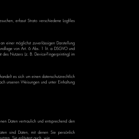
uchen, erfasst Strato verschiedene Logfiles
an einer möglichst zuverlässigen Darstellung
Grundlage von Art. 6 Abs. 1 lit. a DSGVO und
des Nutzers (z. B. Device-Fingerprinting) im
andelt es sich um einen datenschutzrechtlich
ach unseren Weisungen und unter Einhaltung
enen Daten vertraulich und entsprechend den
en sind Daten, mit denen Sie persönlich
utzen. Sie erläutert auch, wie