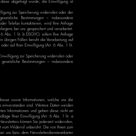
 diese abgefragt wurde; die Einwilligung ist
illigung zur Speicherung widerrufen oder der
gesetzliche Bestimmungen – insbesondere
der Telefax kontaktieren, wird Ihre Anfrage
iegens bei uns gespeichert und verarbeitet.
. 6 Abs. 1 lit. b DSGVO, sofern Ihre Anfrage
en übrigen Fällen beruht die Verarbeitung auf
der auf Ihrer Einwilligung (Art. 6 Abs. 1 lit.
 Einwilligung zur Speicherung widerrufen oder
e gesetzliche Bestimmungen – insbesondere
esse sowie Informationen, welche uns die
s einverstanden sind. Weitere Daten werden
rten Informationen und geben diese nicht an
lage Ihrer Einwilligung (Art. 6 Abs. 1 lit. a
ewsletters können Sie jederzeit widerrufen,
bt vom Widerruf unberührt. Die von Ihnen zum
bei uns bzw. dem Newsletterdiensteanbieter