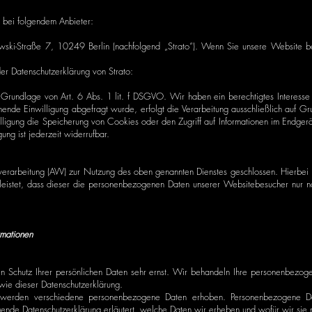
e bei folgendem Anbieter:
owski-Straße 7, 10249 Berlin (nachfolgend „Strato“). Wenn Sie unsere Website bes
er Datenschutzerklärung von Strato:
 Grundlage von Art. 6 Abs. 1 lit. f DSGVO. Wir haben ein berechtigtes Interesse 
hende Einwilligung abgefragt wurde, erfolgt die Verarbeitung ausschließlich auf 
igung die Speicherung von Cookies oder den Zugriff auf Informationen im Endgerät 
ung ist jederzeit widerrufbar.
verarbeitung (AVV) zur Nutzung des oben genannten Dienstes geschlossen. Hierbei h
leistet, dass dieser die personenbezogenen Daten unserer Websitebesucher nur n
rmationen
n Schutz Ihrer persönlichen Daten sehr ernst. Wir behandeln Ihre personenbezog
owie dieser Datenschutzerklärung.
werden verschiedene personenbezogene Daten erhoben. Personenbezogene Dat
egende Datenschutzerklärung erläutert, welche Daten wir erheben und wofür wir sie n