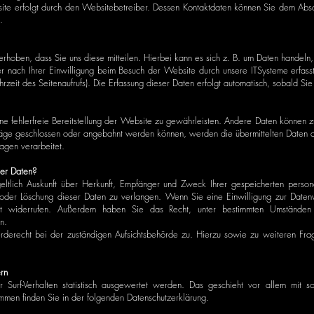
ite erfolgt durch den Websitebetreiber. Dessen Kontaktdaten können Sie dem Abschn
.
hoben, dass Sie uns diese mitteilen. Hierbei kann es sich z. B. um Daten handeln, 
nach Ihrer Einwilligung beim Besuch der Website durch unsere ITSysteme erfasst.
rzeit des Seitenaufrufs). Die Erfassung dieser Daten erfolgt automatisch, sobald Si
ine fehlerfreie Bereitstellung der Website zu gewährleisten. Andere Daten können 
äge geschlossen oder angebahnt werden können, werden die übermittelten Daten a
ragen verarbeitet.
rer Daten?
geltlich Auskunft über Herkunft, Empfänger und Zweck Ihrer gespeicherten pers
oder Löschung dieser Daten zu verlangen. Wenn Sie eine Einwilligung zur Datenv
unft widerrufen. Außerdem haben Sie das Recht, unter bestimmten Umständen 
n.
rderecht bei der zuständigen Aufsichtsbehörde zu. Hierzu sowie zu weiteren Fr
ern
Surf-Verhalten statistisch ausgewertet werden. Das geschieht vor allem mit s
mmen finden Sie in der folgenden Datenschutzerklärung.