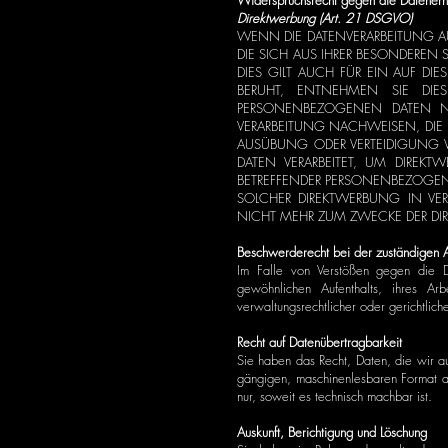
Widerspruchsrecht gegen die Datener
Direktwerbung (Art. 21 DSGVO)
WENN DIE DATENVERARBEITUNG AUF
DIE SICH AUS IHRER BESONDEREN
DIES GILT AUCH FÜR EIN AUF DI
BERUHT, ENTNEHMEN SIE DIE
PERSONENBEZOGENEN DATEN N
VERARBEITUNG NACHWEISEN, DIE 
AUSÜBUNG ODER VERTEIDIGUNG 
DATEN VERARBEITET, UM DIREKT
BETREFFENDER PERSONENBEZOGENE
SOLCHER DIREKTWERBUNG IN VE
NICHT MEHR ZUM ZWECKE DER DIR
Beschwerderecht bei der zuständigen A
Im Falle von Verstößen gegen die D
gewöhnlichen Aufenthalts, ihres A
verwaltungsrechtlicher oder gerichtlich
Recht auf Datenübertragbarkeit
Sie haben das Recht, Daten, die wir auf
gängigen, maschinenlesbaren Format au
nur, soweit es technisch machbar ist.
Auskunft, Berichtigung und Löschung