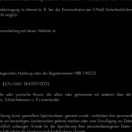
übertragung im Internet (z. B. bei der Kommunikation per E-Mail) Sicherheitslücke
icht möglich.
nverarbeitung auf dieser Website ist:
mtsgerichtes Hamburg unter der Registernummer HRB 196225
 gem. §27a UStG: DE459210032
rliche oder juristische Person, die allein oder gemeinsam mit anderen über d
 E-Mail-Adressen o. Ä.) entscheidet.
klärung keine speziellere Speicherdauer genannt wurde, verbleiben Ihre persone
Sie ein berechtigtes Löschersuchen geltend machen oder eine Einwilligung zur Dat
echtlich zulässigen Gründe für die Speicherung Ihrer personenbezogenen Daten h
n Fall erfolgt die Löschung nach Fortfall dieser Gründe.