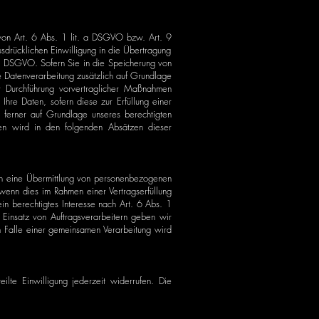
 von Art. 6 Abs. 1 lit. a DSGVO bzw. Art. 9
drücklichen Einwilligung in die Übertragung
 a DSGVO. Sofern Sie in die Speicherung von
die Datenverarbeitung zusätzlich auf Grundlage
r Durchführung vorvertraglicher Maßnahmen
hre Daten, sofern diese zur Erfüllung einer
n ferner auf Grundlage unseres berechtigten
gen wird in den folgenden Absätzen dieser
uch eine Übermittlung von personenbezogenen
wenn dies im Rahmen einer Vertragserfüllung
ein berechtigtes Interesse nach Art. 6 Abs. 1
insatz von Auftragsverarbeitern geben wir
m Falle einer gemeinsamen Verarbeitung wird
ilte Einwilligung jederzeit widerrufen. Die