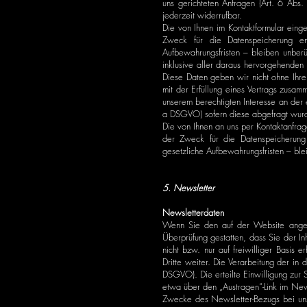
uns gerichteten Anfragen (Art. 6 Abs.
jederzeit widerrufbar.
Die von Ihnen im Kontaktformular eing
Zweck für die Datenspeicherung en
Aufbewahrungsfristen – bleiben unberü
inklusive aller daraus hervorgehende
Diese Daten geben wir nicht ohne Ihre
mit der Erfüllung eines Vertrags zusam
unserem berechtigten Interesse an der e
a DSGVO) sofern diese abgefragt wurde;
Die von Ihnen an uns per Kontaktanfrag
der Zweck für die Datenspeicherung 
gesetzliche Aufbewahrungsfristen – ble
5. Newsletter
Newsletterdaten
Wenn Sie den auf der Website angeb
Überprüfung gestatten, dass Sie der 
nicht bzw. nur auf freiwilliger Basis
Dritte weiter. Die Verarbeitung der in
DSGVO). Die erteilte Einwilligung zur
etwa über den „Austragen“-Link im New
Zwecke des Newsletter-Bezugs bei uns