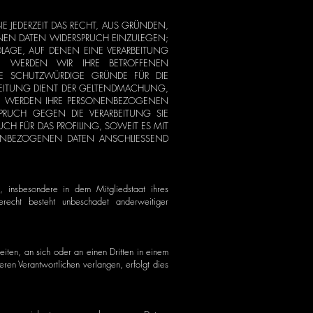
IE JEDERZEIT DAS RECHT, AUS GRÜNDEN,
ENEN DATEN WIDERSPRUCH EINZULEGEN;
DLAGE, AUF DENEN EINE VERARBEITUNG
N, WERDEN WIR IHRE BETROFFENEN
E SCHUTZWÜRDIGE GRÜNDE FÜR DIE
RBEITUNG DIENT DER GELTENDMACHUNG,
). WERDEN IHRE PERSONENBEZOGENEN
SPRUCH GEGEN DIE VERARBEITUNG SIE
H FÜR DAS PROFILING, SOWEIT ES MIT
NENBEZOGENEN DATEN ANSCHLIESSEND
 insbesondere in dem Mitgliedstaat ihres
recht besteht unbeschadet anderweitiger
eiten, an sich oder an einen Dritten in einem
en Verantwortlichen verlangen, erfolgt dies