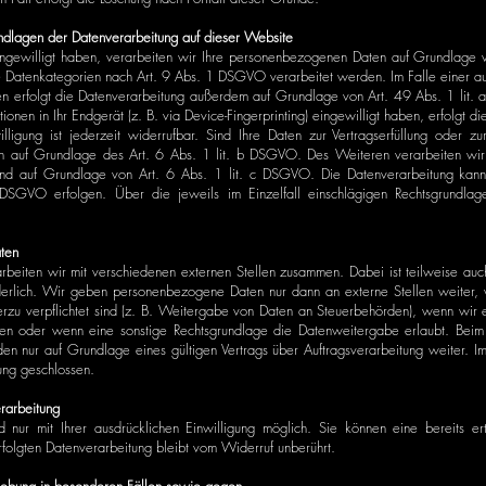
ndlagen der Datenverarbeitung auf dieser Website
eingewilligt haben, verarbeiten wir Ihre personenbezogenen Daten auf Grundlage
 Datenkategorien nach Art. 9 Abs. 1 DSGVO verarbeitet werden. Im Falle einer aus
en erfolgt die Datenverarbeitung außerdem auf Grundlage von Art. 49 Abs. 1 lit.
tionen in Ihr Endgerät (z. B. via Device-Fingerprinting) eingewilligt haben, erfolgt 
gung ist jederzeit widerrufbar. Sind Ihre Daten zur Vertragserfüllung oder zu
ten auf Grundlage des Art. 6 Abs. 1 lit. b DSGVO. Des Weiteren verarbeiten wir I
h sind auf Grundlage von Art. 6 Abs. 1 lit. c DSGVO. Die Datenverarbeitung kan
f DSGVO erfolgen. Über die jeweils im Einzelfall einschlägigen Rechtsgrundla
ten
arbeiten wir mit verschiedenen externen Stellen zusammen. Dabei ist teilweise a
derlich. Wir geben personenbezogene Daten nur dann an externe Stellen weiter, 
hierzu verpflichtet sind (z. B. Weitergabe von Daten an Steuerbehörden), wenn wir 
n oder wenn eine sonstige Rechtsgrundlage die Datenweitergabe erlaubt. Beim E
 nur auf Grundlage eines gültigen Vertrags über Auftragsverarbeitung weiter. I
ung geschlossen.
erarbeitung
 nur mit Ihrer ausdrücklichen Einwilligung möglich. Sie können eine bereits erte
folgten Datenverarbeitung bleibt vom Widerruf unberührt.