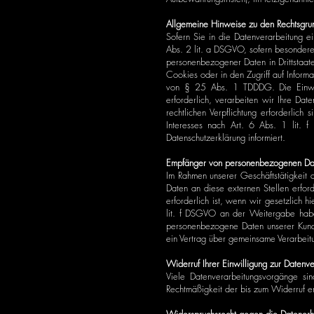
Allgemeine Hinweise zu den Rechtsgru
Sofern Sie in die Datenverarbeitung 
Abs. 2 lit. a DSGVO, sofern besondere
personenbezogener Daten in Drittstaat
Cookies oder in den Zugriff auf Informa
von § 25 Abs. 1 TDDDG. Die Einwilli
erforderlich, verarbeiten wir Ihre Da
rechtlichen Verpflichtung erforderlic
Interesses nach Art. 6 Abs. 1 lit. 
Datenschutzerklärung informiert.
Empfänger von personenbezogenen Da
Im Rahmen unserer Geschäftstätigkeit 
Daten an diese externen Stellen erfor
erforderlich ist, wenn wir gesetzlich 
lit. f DSGVO an der Weitergabe habe
personenbezogene Daten unserer Kunden
ein Vertrag über gemeinsame Verarbeit
Widerruf Ihrer Einwilligung zur Datenv
Viele Datenverarbeitungsvorgänge sind
Rechtmäßigkeit der bis zum Widerruf er