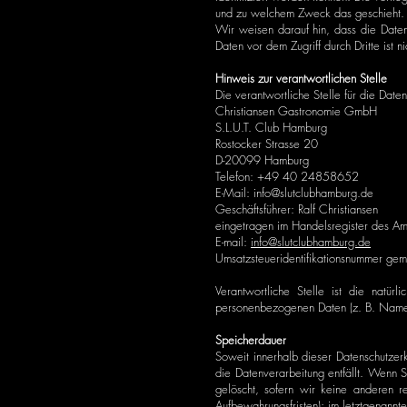
und zu welchem Zweck das geschieht.
Wir weisen darauf hin, dass die Daten
Daten vor dem Zugriff durch Dritte ist n
Hinweis zur verantwortlichen Stelle
Die verantwortliche Stelle für die Date
Christiansen Gastronomie GmbH
S.L.U.T. Club Hamburg
Rostocker Strasse 20
D-20099 Hamburg
Telefon: +49 40 24858652
E-Mail: info@slutclubhamburg.de
Geschäftsführer: Ralf Christiansen
eingetragen im Handelsregister des A
E-mail:
info@slutclubhamburg.de
Umsatzsteueridentifikationsnummer
Verantwortliche Stelle ist die natü
personenbezogenen Daten (z. B. Namen,
Speicherdauer
Soweit innerhalb dieser Datenschutzer
die Datenverarbeitung entfällt. Wenn 
gelöscht, sofern wir keine anderen r
Aufbewahrungsfristen); im letztgenannte