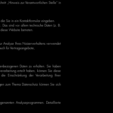
itt „Hinweis zur Verantwortlichen Stelle“ in
die Sie in ein Kontaktformular eingeben.
 Das sind vor allem technische Daten (z. B.
e diese Website betreten.
zur Analyse Ihres Nutzerverhaltens verwendet
uch für Vertragsangebote,
onenbezogenen Daten zu erhalten. Sie haben
erarbeitung erteilt haben, können Sie diese
die Einschränkung der Verarbeitung Ihrer
agen zum Thema Datenschutz können Sie sich
ogenannten Analyseprogrammen. Detaillierte