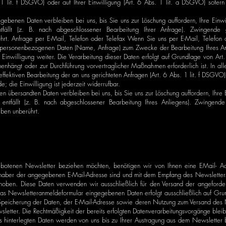
 1 lit. f DSGVO) oder auf Ihrer Einwilligung (Art. 6 Abs. 1 lit. a DSGVO) sofern
egebenen Daten verbleiben bei uns, bis Sie uns zur Löschung auffordern, Ihre Einw
tfällt (z. B. nach abgeschlossener Bearbeitung Ihrer Anfrage). Zwingende 
hrt. Anfrage per E-Mail, Telefon oder Telefax Wenn Sie uns per E-Mail, Telefon o
n personenbezogenen Daten (Name, Anfrage) zum Zwecke der Bearbeitung Ihres Anl
 Einwilligung weiter. Die Verarbeitung dieser Daten erfolgt auf Grundlage von Art
menhängt oder zur Durchführung vorvertraglicher Maßnahmen erforderlich ist. In all
ffektiven Bearbeitung der an uns gerichteten Anfragen (Art. 6 Abs. 1 lit. f DSGVO) o
 die Einwilligung ist jederzeit widerrufbar.
en übersandten Daten verbleiben bei uns, bis Sie uns zur Löschung auffordern, Ihre
entfällt (z. B. nach abgeschlossener Bearbeitung Ihres Anliegens). Zwingend
iben unberührt.
otenen Newsletter beziehen möchten, benötigen wir von Ihnen eine EMail- Adr
Inhaber der angegebenen E-Mail-Adresse sind und mit dem Empfang des Newsletter
 erhoben. Diese Daten verwenden wir ausschließlich für den Versand der angeforde
 das Newsletteranmeldeformular eingegebenen Daten erfolgt ausschließlich auf Grund
 Speicherung der Daten, der E-Mail-Adresse sowie deren Nutzung zum Versand des N
sletter. Die Rechtmäßigkeit der bereits erfolgten Datenverarbeitungsvorgänge blei
 hinterlegten Daten werden von uns bis zu Ihrer Austragung aus dem Newsletter 