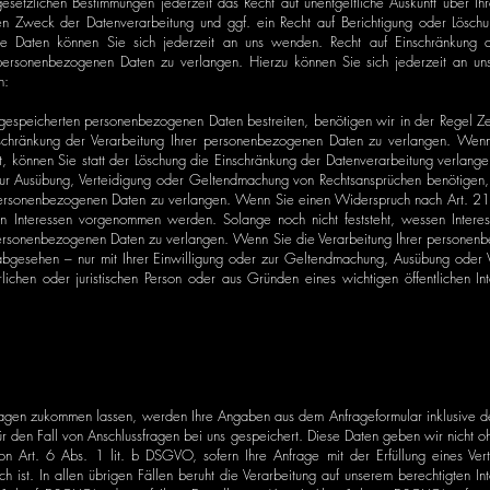
setzlichen Bestimmungen jederzeit das Recht auf unentgeltliche Auskunft über I
n Zweck der Datenverarbeitung und ggf. ein Recht auf Berichtigung oder Löschu
Daten können Sie sich jederzeit an uns wenden. Recht auf Einschränkung d
 personenbezogenen Daten zu verlangen. Hierzu können Sie sich jederzeit an u
n:
s gespeicherten personenbezogenen Daten bestreiten, benötigen wir in der Regel Ze
nschränkung der Verarbeitung Ihrer personenbezogenen Daten zu verlangen. Wenn
, können Sie statt der Löschung die Einschränkung der Datenverarbeitung verlan
zur Ausübung, Verteidigung oder Geltendmachung von Rechtsansprüchen benötigen, 
 personenbezogenen Daten zu verlangen. Wenn Sie einen Widerspruch nach Art. 
 Interessen vorgenommen werden. Solange noch nicht feststeht, wessen Intere
personenbezogenen Daten zu verlangen. Wenn Sie die Verarbeitung Ihrer personen
abgesehen – nur mit Ihrer Einwilligung oder zur Geltendmachung, Ausübung oder 
lichen oder juristischen Person oder aus Gründen eines wichtigen öffentlichen I
ragen zukommen lassen, werden Ihre Angaben aus dem Anfrageformular inklusive d
 den Fall von Anschlussfragen bei uns gespeichert. Diese Daten geben wir nicht ohn
on Art. 6 Abs. 1 lit. b DSGVO, sofern Ihre Anfrage mit der Erfüllung eines Ve
h ist. In allen übrigen Fällen beruht die Verarbeitung auf unserem berechtigten In